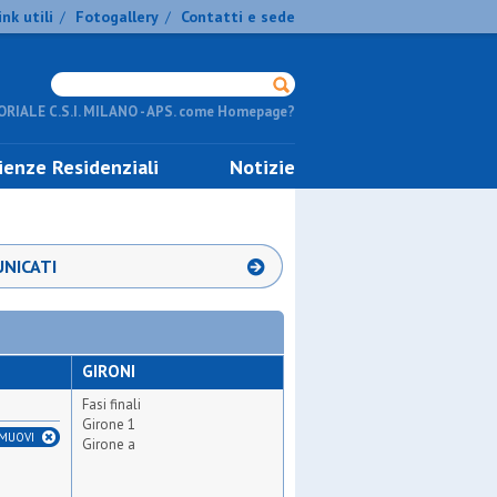
ink utili
Fotogallery
Contatti e sede
/
/
RIALE C.S.I. MILANO - APS. come Homepage?
ienze Residenziali
Notizie
NICATI
GIRONI
Fasi finali
Girone 1
IMUOVI
Girone a