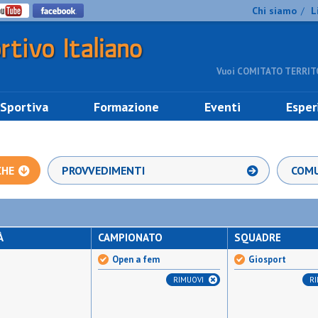
Chi siamo
L
/
Vuoi COMITATO TERRITO
 Sportiva
Formazione
Eventi
Esper
CHE
PROVVEDIMENTI
COMU
À
CAMPIONATO
SQUADRE
Open a fem
Giosport
RIMUOVI
R