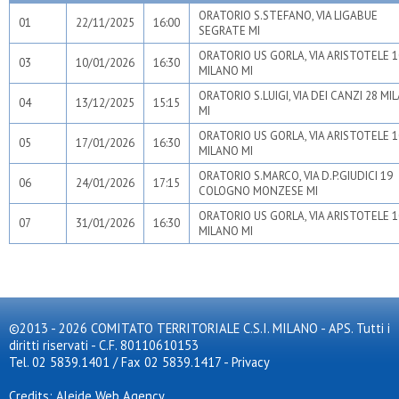
ORATORIO S.STEFANO, VIA LIGABUE
01
22/11/2025
16:00
SEGRATE MI
ORATORIO US GORLA, VIA ARISTOTELE 1
03
10/01/2026
16:30
MILANO MI
ORATORIO S.LUIGI, VIA DEI CANZI 28 MI
04
13/12/2025
15:15
MI
ORATORIO US GORLA, VIA ARISTOTELE 1
05
17/01/2026
16:30
MILANO MI
ORATORIO S.MARCO, VIA D.P.GIUDICI 19
06
24/01/2026
17:15
COLOGNO MONZESE MI
ORATORIO US GORLA, VIA ARISTOTELE 1
07
31/01/2026
16:30
MILANO MI
©2013 - 2026 COMITATO TERRITORIALE C.S.I. MILANO - APS. Tutti i
diritti riservati - C.F. 80110610153
Tel. 02 5839.1401 / Fax 02 5839.1417
-
Privacy
Credits: Aleide Web Agency