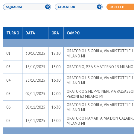
SQUADRA
GIOCATORI
PARTITE
TURNO
DATA
ORA
CAMPO
ORATORIO US GORLA, VIA ARISTOTELE 1
01
30/10/2025
18:30
MILANO MI
03
18/10/2025
15:00
ORATORIO, P.ZA S.MATERNO 15 MILANO
ORATORIO US GORLA, VIA ARISTOTELE 1
04
25/10/2025
16:30
MILANO MI
ORATORIO S.FILIPPO NERI, VIA VALVASSO
05
02/11/2025
12:00
PERONI 62 MILANO MI
ORATORIO US GORLA, VIA ARISTOTELE 1
06
08/11/2025
16:30
MILANO MI
ORATORIO PIAMARTA, VIA DON CALABRI
07
15/11/2025
15:00
MILANO MI