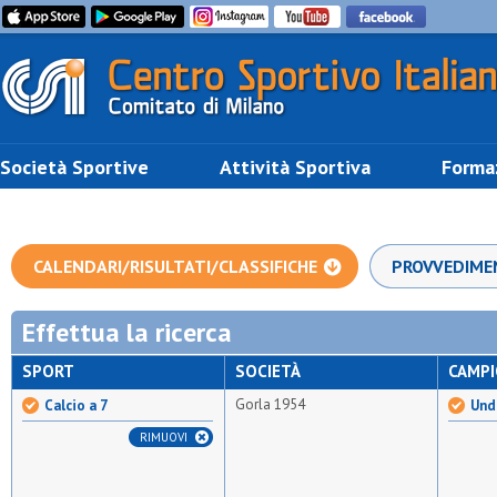
Società Sportive
Attività Sportiva
Forma
CALENDARI/RISULTATI/CLASSIFICHE
PROVVEDIME
Effettua la ricerca
SPORT
SOCIETÀ
CAMP
Gorla 1954
Calcio a 7
Unde
RIMUOVI