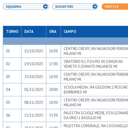
SQUADRA
GIOCATORI
PARTITE
TURNO
DATA
ORA
CAMPO
CENTRO CRESPI, VIA VALVASSORI PERONI
01
11/10/2025
16:30
MILANO MI
ORATORIO K2, P.ZA PIO XII,5/INGR.VIA
02
19/10/2025
17:00
VENETO S.DONATO MILANESE MI
CENTRO CRESPI, VIA VALVASSORI PERONI
03
25/10/2025
16:30
MILANO MI
SCUOLA MEDIA, VIA GOLDONI 2 PESCHI
04
01/11/2025
18:00
BORROMEO MI
CENTRO CRESPI, VIA VALVASSORI PERONI
05
08/11/2025
16:30
MILANO MI
PALESTRA SCUOLE MEDIE, P.ZA LEONA
06
15/11/2025
15:30
DA VINCI 1 BASIGLIO MI
PALESTRA COMUNALE, VIA CASSANELLO