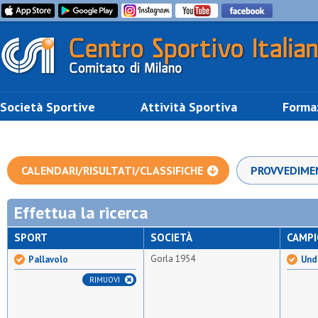
Società Sportive
Attività Sportiva
Forma
CALENDARI/RISULTATI/CLASSIFICHE
PROVVEDIME
Effettua la ricerca
SPORT
SOCIETÀ
CAMP
Gorla 1954
Pallavolo
Und
RIMUOVI