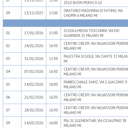
07
23/11/2025
11:00
ZELO BUON PERSICO LO
ORATORIO MADONNA DI FATIMA, VIA
09
13/12/2025
15:00
CHOPIN 6 MILANO MI
SCUOLA MEDIA TOSCANINI, VIA DEI
01
17/01/2026
15:00
GUARNERI 21 MILANO MI
CENTRO CRESPI, VIA VALVASSORI PERONI
02
24/01/2026
16:30
MILANO MI
PALESTRA SCUOLE, VIA ZANTE 32 MILA
03
31/01/2026
15:30
MI
CENTRO CRESPI, VIA VALVASSORI PERONI
04
07/02/2026
16:30
MILANO MI
PARROCCHIALE SAMZ, VIA S.GIACOMO 9
05
14/02/2026
18:00
MILANO MI
CENTRO CRESPI, VIA VALVASSORI PERONI
06
21/02/2026
16:30
MILANO MI
CENTRO CRESPI, VIA VALVASSORI PERONI
07
28/02/2026
16:30
MILANO MI
PAL.SC.ELEMENTARI, VIA CESALPINO 38
09
14/03/2026
16:00
MILANO MI