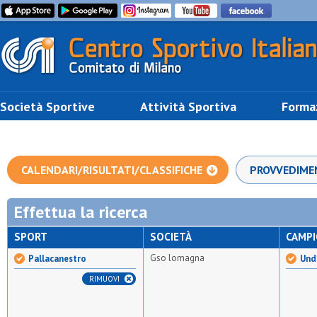
Società Sportive
Attività Sportiva
Forma
CALENDARI/RISULTATI/CLASSIFICHE
PROVVEDIME
Effettua la ricerca
SPORT
SOCIETÀ
CAMP
Gso lomagna
Pallacanestro
Unde
RIMUOVI