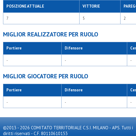
POSIZIONE ATTUALE
VITTORIE
PAREG
7
5
2
MIGLIOR REALIZZATORE PER RUOLO
Portiere
Difensore
Ce
-
-
-
MIGLIOR GIOCATORE PER RUOLO
Portiere
Difensore
Ce
-
-
-
©2013 - 2026 COMITATO TERRITORIALE C.S.I. MILANO - APS. Tutti i
diritti riservati - C.F. 80110610153