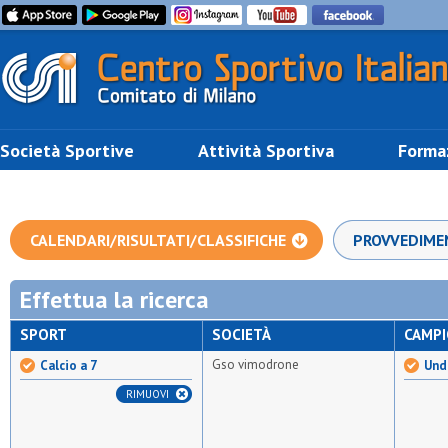
Società Sportive
Attività Sportiva
Forma
CALENDARI/RISULTATI/CLASSIFICHE
PROVVEDIME
Effettua la ricerca
SPORT
SOCIETÀ
CAMP
Gso vimodrone
Calcio a 7
Unde
RIMUOVI