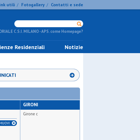
ink utili
Fotogallery
Contatti e sede
/
/
RIALE C.S.I. MILANO - APS. come Homepage?
ienze Residenziali
Notizie
NICATI
GIRONI
Girone c
IMUOVI