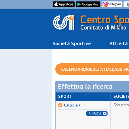
Società Sportive
Attività
CALENDARI/RISULTATI/CLASSIFI
Effettua la ricerca
SPORT
SOCIET
Gso vimo
Calcio a 7
RIMUOVI