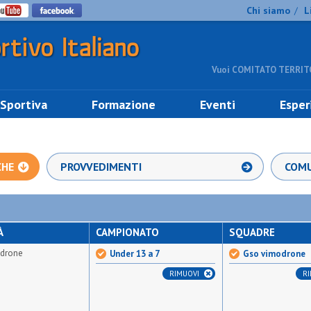
Chi siamo
L
/
Vuoi COMITATO TERRITO
 Sportiva
Formazione
Eventi
Esper
CHE
PROVVEDIMENTI
COMU
À
CAMPIONATO
SQUADRE
drone
Under 13 a 7
Gso vimodrone
RIMUOVI
R