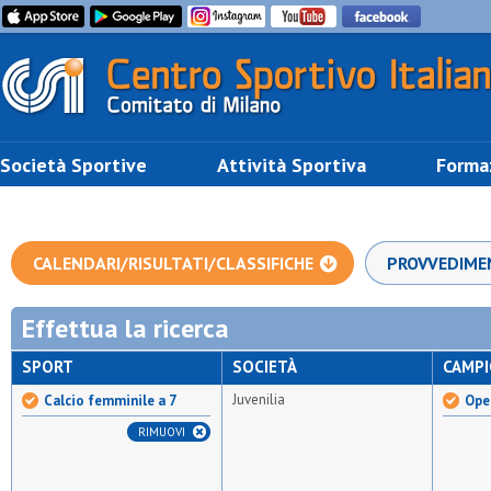
Società Sportive
Attività Sportiva
Forma
CALENDARI/RISULTATI/CLASSIFICHE
PROVVEDIME
Effettua la ricerca
SPORT
SOCIETÀ
CAMP
Juvenilia
Calcio femminile a 7
Ope
RIMUOVI