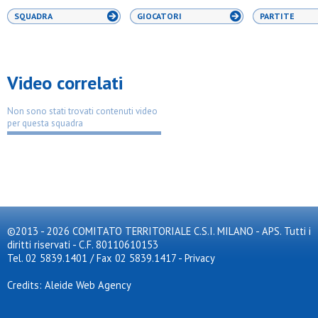
SQUADRA
GIOCATORI
PARTITE
Video correlati
Non sono stati trovati contenuti video
per questa squadra
©2013 - 2026 COMITATO TERRITORIALE C.S.I. MILANO - APS. Tutti i
diritti riservati - C.F. 80110610153
Tel. 02 5839.1401 / Fax 02 5839.1417
-
Privacy
Credits: Aleide Web Agency