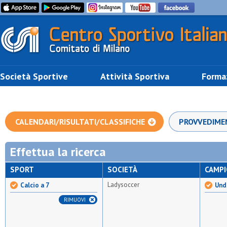
Società Sportive
Attività Sportiva
Forma
CALENDARI/RISULTATI/CLASSIFICHE
PROVVEDIME
Effettua la ricerca
SPORT
SOCIETÀ
CAMP
Ladysoccer
Calcio a 7
Unde
RIMUOVI