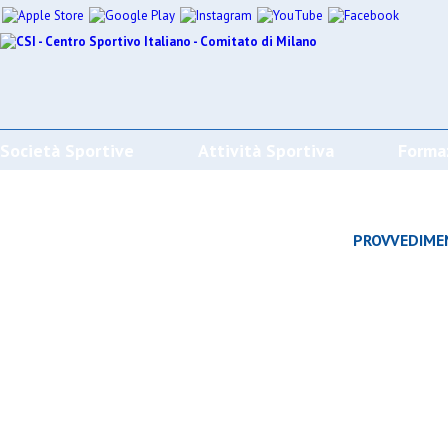
Società Sportive
Attività Sportiva
Forma
CALENDARI/RISULTATI/CLASSIFICHE
PROVVEDIME
Effettua la ricerca
SPORT
SOCIETÀ
CAMP