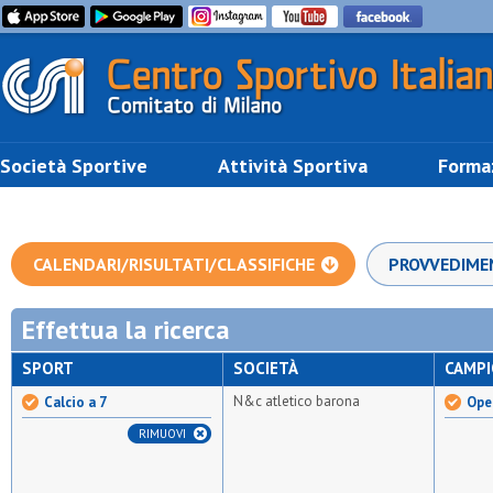
Società Sportive
Attività Sportiva
Forma
CALENDARI/RISULTATI/CLASSIFICHE
PROVVEDIME
Effettua la ricerca
SPORT
SOCIETÀ
CAMP
N&c atletico barona
Calcio a 7
Open
RIMUOVI