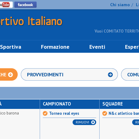
Chi siamo
L
/
Vuoi COMITATO TERRITO
 Sportiva
Formazione
Eventi
Esper
CHE
PROVVEDIMENTI
COMU
À
CAMPIONATO
SQUADRE
tico barona
Torneo real eyes
N&c atletico ba
RIMUOVI
R