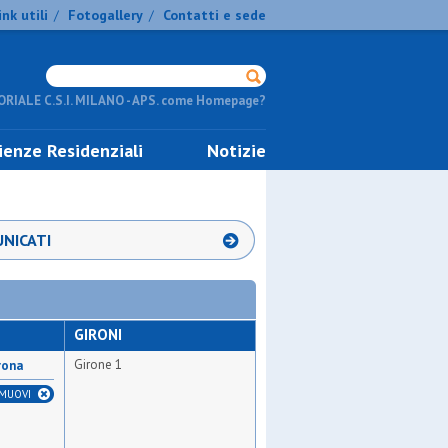
ink utili
Fotogallery
Contatti e sede
/
/
RIALE C.S.I. MILANO - APS. come Homepage?
ienze Residenziali
Notizie
NICATI
GIRONI
Girone 1
rona
IMUOVI