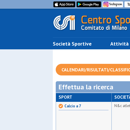
Società Sportive
Attività
CALENDARI/RISULTATI/CLASSIFI
Effettua la ricerca
SPORT
SOCIET
N&c atle
Calcio a 7