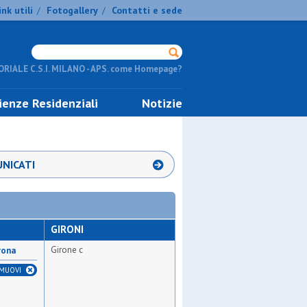
ink utili
Fotogallery
Contatti e sede
/
/
RIALE C.S.I. MILANO - APS. come Homepage?
ienze Residenziali
Notizie
NICATI
GIRONI
Girone c
rona
IMUOVI