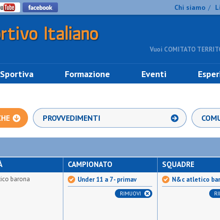
Chi siamo
L
/
Vuoi COMITATO TERRITO
 Sportiva
Formazione
Eventi
Esper
CHE
PROVVEDIMENTI
COMU
À
CAMPIONATO
SQUADRE
tico barona
Under 11 a 7 - primav
N&c atletico ba
RIMUOVI
R