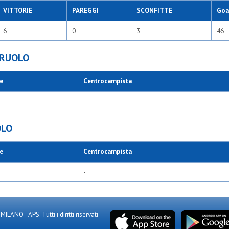
VITTORIE
PAREGGI
SCONFITTE
Goal
6
0
3
46
 RUOLO
e
Centrocampista
-
OLO
e
Centrocampista
-
NO - APS. Tutti i diritti riservati