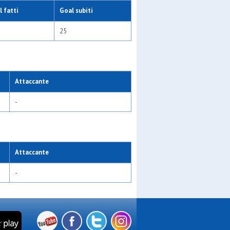
 fatti
Goal subiti
25
Attaccante
-
Attaccante
-