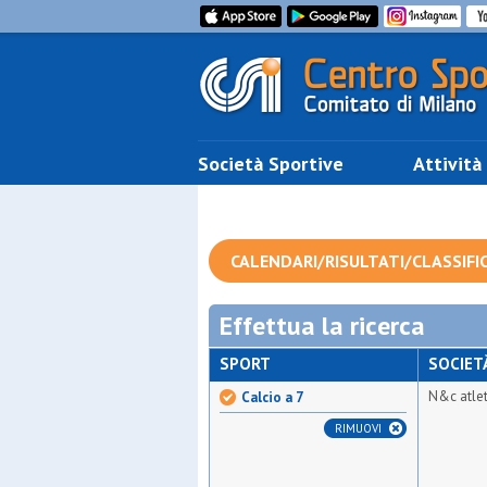
Società Sportive
Attività
CALENDARI/RISULTATI/CLASSIFI
Effettua la ricerca
SPORT
SOCIET
N&c atle
Calcio a 7
RIMUOVI