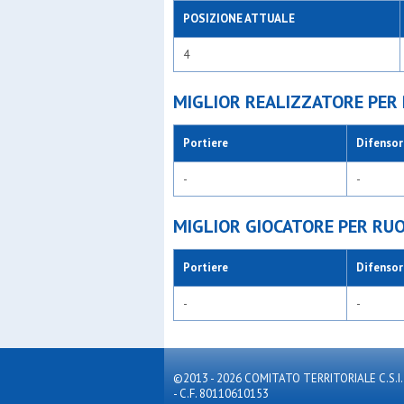
POSIZIONE ATTUALE
4
MIGLIOR REALIZZATORE PER
Portiere
Difensor
-
-
MIGLIOR GIOCATORE PER RU
Portiere
Difensor
-
-
©2013 - 2026 COMITATO TERRITORIALE C.S.I. MILA
- C.F. 80110610153