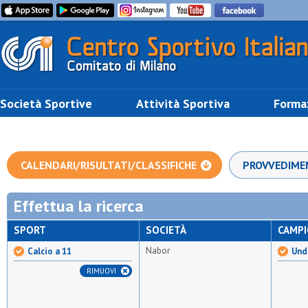
Società Sportive
Attività Sportiva
Forma
CALENDARI/RISULTATI/CLASSIFICHE
PROVVEDIME
Effettua la ricerca
SPORT
SOCIETÀ
CAMP
Nabor
Calcio a 11
Und
RIMUOVI