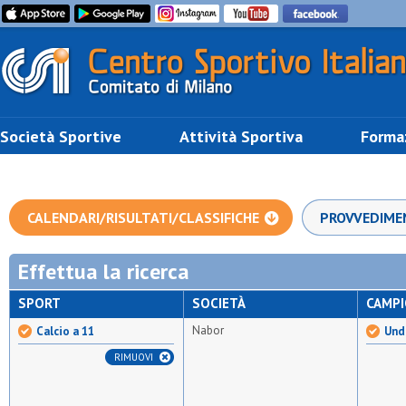
Società Sportive
Attività Sportiva
Forma
CALENDARI/RISULTATI/CLASSIFICHE
PROVVEDIME
Effettua la ricerca
SPORT
SOCIETÀ
CAMP
Nabor
Calcio a 11
Und
RIMUOVI