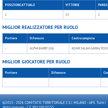
POSIZIONE ATTUALE
VITTORIE
PAREG
1
15
1
MIGLIOR REALIZZATORE PER RUOLO
Portiere
Difensore
Centrocampista
-
ALPHA BARRY (16)
ADAM SALAH GAMAL YOUSS
MIGLIOR GIOCATORE PER RUOLO
Portiere
Difensore
Ce
-
-
-
©2013 - 2026 COMITATO TERRITORIALE C.S.I. MILANO - APS. Tutti i
diritti riservati - C.F. 80110610153