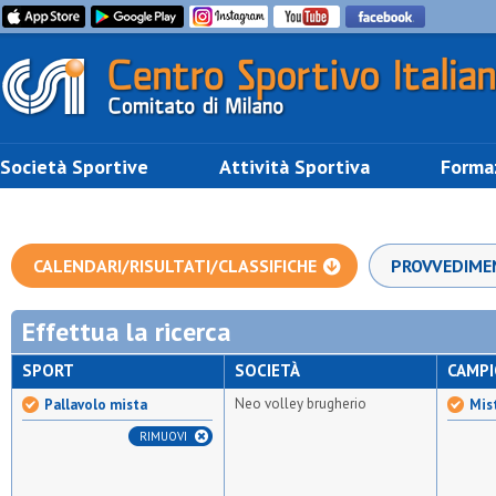
Società Sportive
Attività Sportiva
Forma
CALENDARI/RISULTATI/CLASSIFICHE
PROVVEDIME
Effettua la ricerca
SPORT
SOCIETÀ
CAMP
Neo volley brugherio
Pallavolo mista
Mist
RIMUOVI