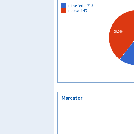
In trasferta: 218
In casa: 143
39.6%
Marcatori