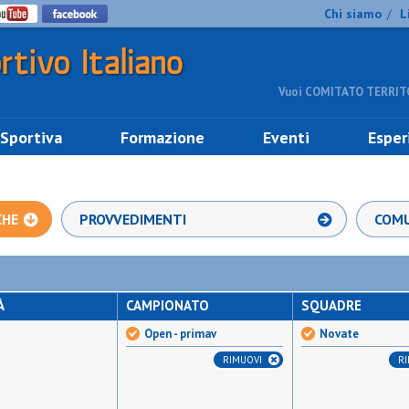
Chi siamo
L
/
Vuoi COMITATO TERRITO
 Sportiva
Formazione
Eventi
Esper
CHE
PROVVEDIMENTI
COMU
À
CAMPIONATO
SQUADRE
Open - primav
Novate
RIMUOVI
R