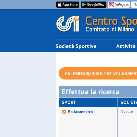
Società Sportive
Attività
CALENDARI/RISULTATI/CLASSIFI
Effettua la ricerca
SPORT
SOCIET
Novate
Pallacanestro