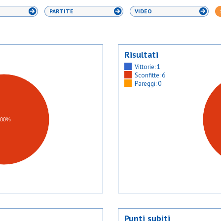
PARTITE
VIDEO
Risultati
Vittorie: 1
Sconfitte: 6
Pareggi: 0
100%
Punti subiti