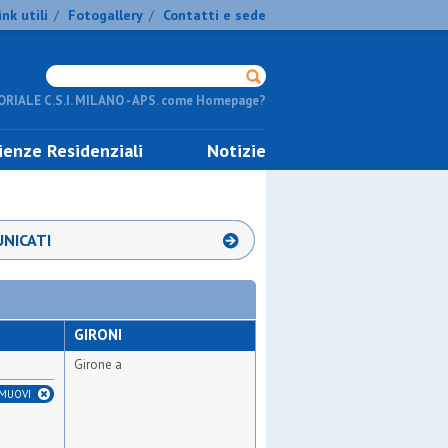
ink utili
Fotogallery
Contatti e sede
/
/
RIALE C.S.I. MILANO - APS. come Homepage?
ienze Residenziali
Notizie
NICATI
GIRONI
Girone a
IMUOVI