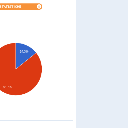
STATISTICHE
14.3%
85.7%