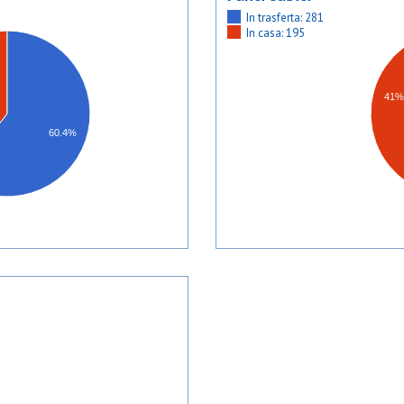
In trasferta: 281
In casa: 195
41%
60.4%