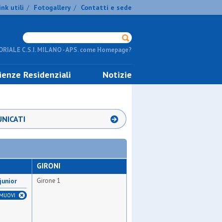
ink utili
Fotogallery
Contatti e sede
/
/
RIALE C.S.I. MILANO - APS. come Homepage?
ienze Residenziali
Notizie
NICATI
GIRONI
Girone 1
junior
IMUOVI