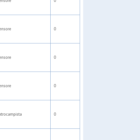
ensore
0
ensore
0
ensore
0
ensore
0
ntrocampista
0