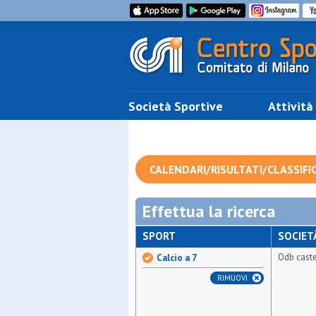
Società Sportive
Attività
CALENDARI/RISULTATI/CLASSIFI
Effettua la ricerca
SPORT
SOCIET
Odb caste
Calcio a 7
RIMUOVI