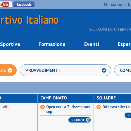
Chi siamo
L
/
Vuoi COMITATO TERRITO
 Sportiva
Formazione
Eventi
Esper
CHE
PROVVEDIMENTI
COMU
À
CAMPIONATO
SQUADRE
lletto
Open ecc - a 7 - champions
Odb castelletto 
cup
R
RIMUOVI