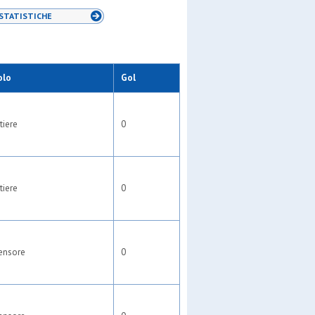
STATISTICHE
olo
Gol
tiere
0
tiere
0
ensore
0