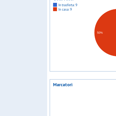
In trasferta: 9
In casa: 9
50%
Marcatori