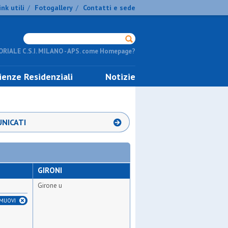
ink utili
Fotogallery
Contatti e sede
/
/
RIALE C.S.I. MILANO - APS. come Homepage?
ienze Residenziali
Notizie
NICATI
GIRONI
Girone u
IMUOVI