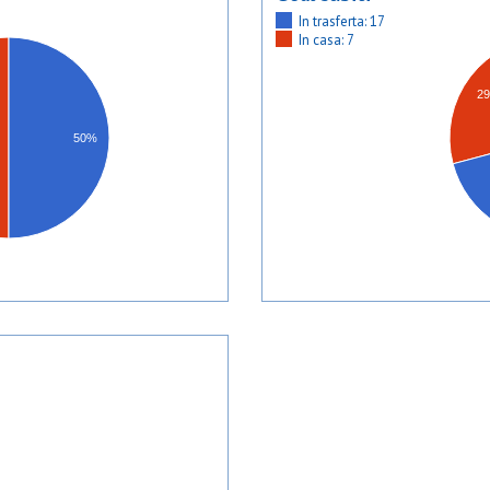
In trasferta: 17
In casa: 7
2
50%