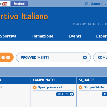
Chi siamo
L
/
Vuoi COMITATO TERRITO
 Sportiva
Formazione
Eventi
Esper
CHE
PROVVEDIMENTI
COMU
À
CAMPIONATO
SQUADRE
94
Open - primav - a7
Olimpia 94 blu
RIMUOVI
R