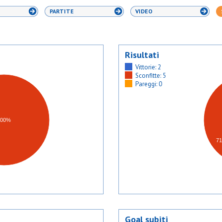
PARTITE
VIDEO
Risultati
Vittorie: 2
Sconfitte: 5
Pareggi: 0
100%
7
Goal subiti