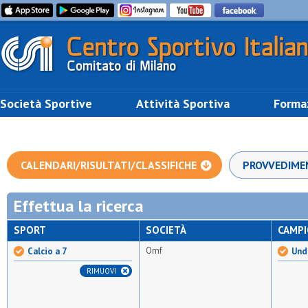
Società Sportive
Attività Sportiva
Forma
CALENDARI/RISULTATI/CLASSIFICHE
PROVVEDIME
Effettua la ricerca
SPORT
SOCIETÀ
CAMP
Omf
Calcio a 7
Unde
RIMUOVI