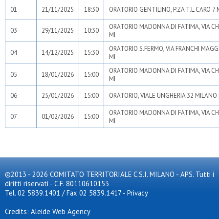
01
21/11/2025
18:30
ORATORIO GENTILINO, P.ZA T.L.CARO 7 
ORATORIO MADONNA DI FATIMA, VIA CH
03
29/11/2025
10:30
MI
ORATORIO S.FERMO, VIA FRANCHI MAGG
04
14/12/2025
15:30
MI
ORATORIO MADONNA DI FATIMA, VIA CH
05
18/01/2026
15:00
MI
06
25/01/2026
15:00
ORATORIO, VIALE UNGHERIA 32 MILANO 
ORATORIO MADONNA DI FATIMA, VIA CH
07
01/02/2026
15:00
MI
©2013 - 2026 COMITATO TERRITORIALE C.S.I. MILANO - APS. Tutti i
diritti riservati - C.F. 80110610153
Tel. 02 5839.1401 / Fax 02 5839.1417
-
Privacy
Credits: Aleide Web Agency