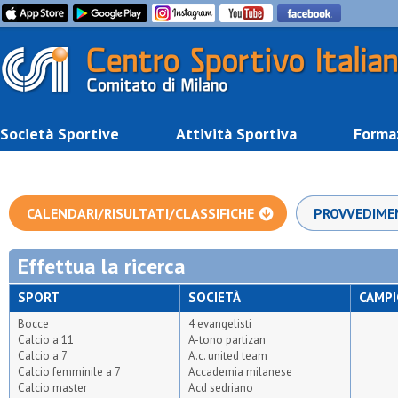
Società Sportive
Attività Sportiva
Forma
CALENDARI/RISULTATI/CLASSIFICHE
PROVVEDIME
Effettua la ricerca
SPORT
SOCIETÀ
CAMP
Bocce
4 evangelisti
Calcio a 11
A-tono partizan
Calcio a 7
A.c. united team
Calcio femminile a 7
Accademia milanese
Calcio master
Acd sedriano