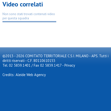
Video correlati
Artemide football club
As gala
Asc corsico asd
Non sono stati trovati contenuti video
Ascot triante
per questa squadra
Asdo s.caterina
Asdo verano
Aso cernusco
Aso san rocco
Aspis
Assisi
Assosport
Atl. don bosco
©2013 - 2026 COMITATO TERRITORIALE C.S.I. MILANO - APS. Tutti i
Atlas
Atletico arluno
diritti riservati - C.F. 80110610153
Atletico brianza 2024
Tel. 02 5839.1401 / Fax 02 5839.1417
-
Privacy
Atletico meda sud
Atletico s.elena
Credits: Aleide Web Agency
Atletico triante
Atletico vittoria
Atletico zona 9
Audace meneghina
Aurora 72
Aurora milano
Aurora osgb
Aurora pregnana