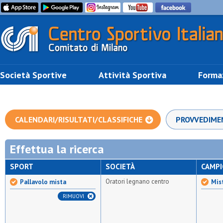
Società Sportive
Attività Sportiva
Forma
CALENDARI/RISULTATI/CLASSIFICHE
PROVVEDIME
Effettua la ricerca
SPORT
SOCIETÀ
CAMP
Oratori legnano centro
Pallavolo mista
Mis
RIMUOVI