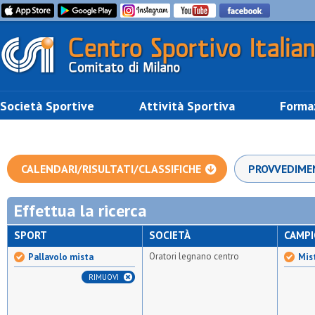
Società Sportive
Attività Sportiva
Forma
CALENDARI/RISULTATI/CLASSIFICHE
PROVVEDIME
Effettua la ricerca
SPORT
SOCIETÀ
CAMP
Oratori legnano centro
Pallavolo mista
Mis
RIMUOVI