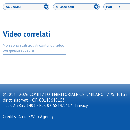
SQUADRA
GIOCATORI
PARTITE
Video correlati
Non sono stati trovati contenuti video
per questa squadra
©2013 - 2026 COMITATO TERRITORIALE C.S.I. MILANO - APS. Tutti i
diritti riservati - C.F. 80110610153
Tel. 02 5839.1401 / Fax 02 5839.1417
-
Privacy
Credits: Aleide Web Agency