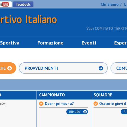
Chi siamo
L
/
Vuoi COMITATO TERRITO
 Sportiva
Formazione
Eventi
Esper
CHE
PROVVEDIMENTI
COMU
À
CAMPIONATO
SQUADRE
giovi
Open - primav - a7
Oratorio giovi d
RIMUOVI
R