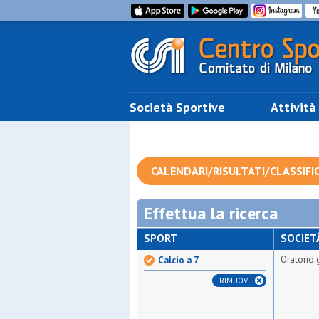
Società Sportive
Attività
CALENDARI/RISULTATI/CLASSIFI
Effettua la ricerca
SPORT
SOCIET
Oratorio 
Calcio a 7
RIMUOVI