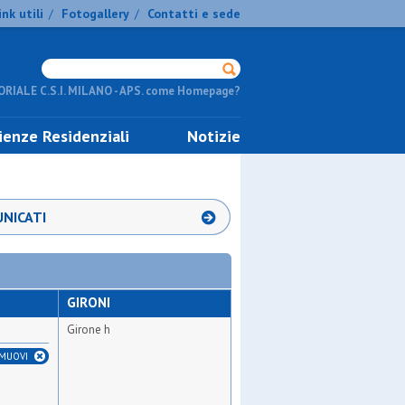
ink utili
Fotogallery
Contatti e sede
/
/
RIALE C.S.I. MILANO - APS. come Homepage?
ienze Residenziali
Notizie
NICATI
GIRONI
Girone h
IMUOVI