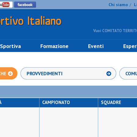
Chi siamo
L
/
Vuoi COMITATO TERRITO
 Sportiva
Formazione
Eventi
Esper
CHE
PROVVEDIMENTI
COMU
À
CAMPIONATO
SQUADRE