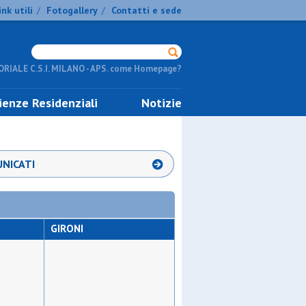
ink utili
Fotogallery
Contatti e sede
/
/
RIALE C.S.I. MILANO - APS. come Homepage?
ienze Residenziali
Notizie
NICATI
GIRONI