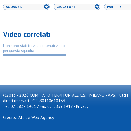
SQUADRA
GIOCATORI
PARTITE
Video correlati
Non sono stati trovati contenuti video
per questa squadra
©2013 - 2026 COMITATO TERRITORIALE C.S.I. MILANO - APS. Tutti i
diritti riservati - C.F. 80110610153
Tel. 02 5839.1401 / Fax 02 5839.1417
-
Privacy
Credits: Aleide Web Agency