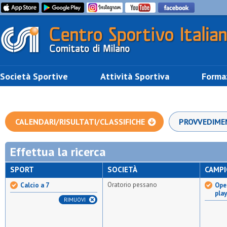
Società Sportive
Attività Sportiva
Forma
CALENDARI/RISULTATI/CLASSIFICHE
PROVVEDIME
Effettua la ricerca
SPORT
SOCIETÀ
CAMP
Oratorio pessano
Calcio a 7
Open
pla
RIMUOVI