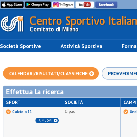
Società Sportive
Attività Sportiva
Forma
CALENDARI/RISULTATI/CLASSIFICHE
PROVVEDIME
Effettua la ricerca
SPORT
SOCIETÀ
CAMP
Orpas
Calcio a 11
Und
RIMUOVI