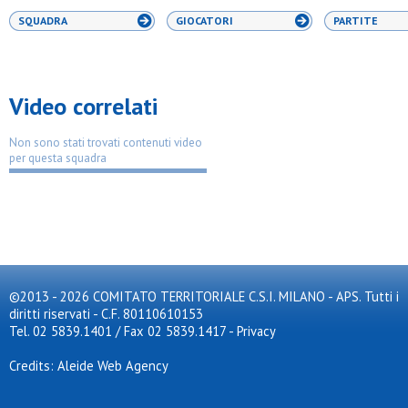
SQUADRA
GIOCATORI
PARTITE
Video correlati
Non sono stati trovati contenuti video
per questa squadra
©2013 - 2026 COMITATO TERRITORIALE C.S.I. MILANO - APS. Tutti i
diritti riservati - C.F. 80110610153
Tel. 02 5839.1401 / Fax 02 5839.1417
-
Privacy
Credits: Aleide Web Agency