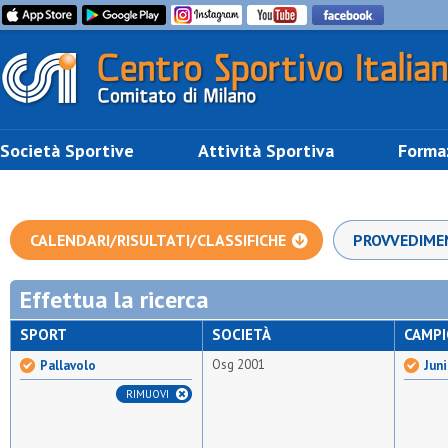
Società Sportive
Attività Sportiva
Forma
CALENDARI/RISULTATI/CLASSIFICHE
PROVVEDIME
Effettua la ricerca
SPORT
SOCIETÀ
CAMP
Osg 2001
Pallavolo
Juni
RIMUOVI