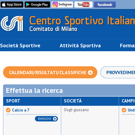
Società Sportive
Attività Sportiva
Forma
CALENDARI/RISULTATI/CLASSIFICHE
PROVVEDIME
Effettua la ricerca
SPORT
SOCIETÀ
CAMP
Osgb giussano
Calcio a 7
Unde
RIMUOVI