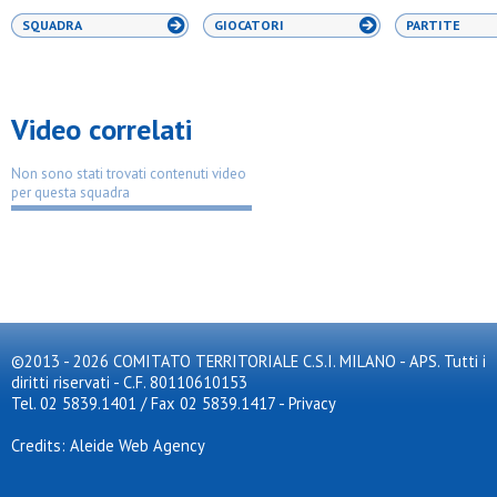
SQUADRA
GIOCATORI
PARTITE
Video correlati
Non sono stati trovati contenuti video
per questa squadra
©2013 - 2026 COMITATO TERRITORIALE C.S.I. MILANO - APS. Tutti i
diritti riservati - C.F. 80110610153
Tel. 02 5839.1401 / Fax 02 5839.1417
-
Privacy
Credits: Aleide Web Agency