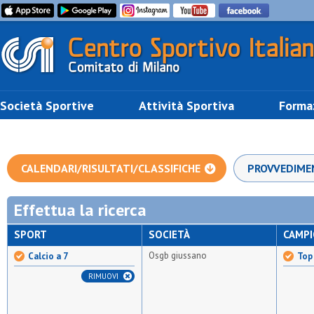
Società Sportive
Attività Sportiva
Forma
CALENDARI/RISULTATI/CLASSIFICHE
PROVVEDIME
Effettua la ricerca
SPORT
SOCIETÀ
CAMP
Osgb giussano
Calcio a 7
Top 
RIMUOVI