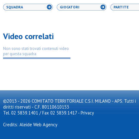
SQUADRA
GIOCATORI
PARTITE
Video correlati
Non sono stati trovati contenuti video
per questa squadra
©2013 - 2026 COMITATO TERRITORIALE C.S.I. MILANO - APS. Tutti i
diritti riservati - C.F. 80110610153
Tel. 02 5839.1401 / Fax 02 5839.1417
-
Privacy
Credits: Aleide Web Agency