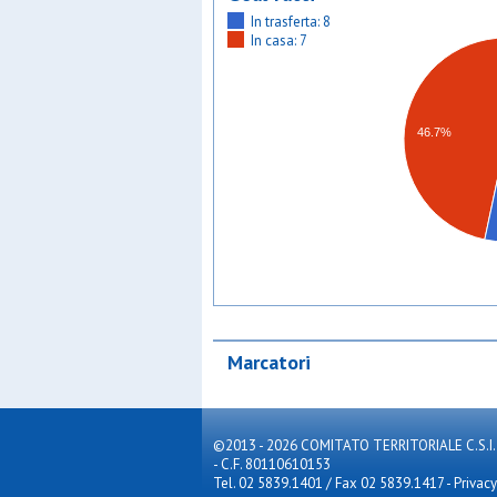
In trasferta: 8
In casa: 7
46.7%
Marcatori
©2013 - 2026 COMITATO TERRITORIALE C.S.I. MILA
- C.F. 80110610153
Tel. 02 5839.1401 / Fax 02 5839.1417
-
Privacy