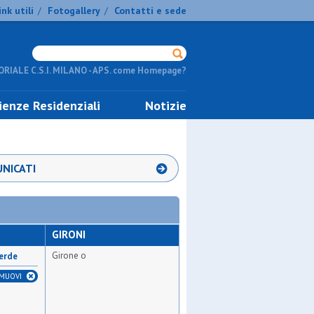
ink utili
Fotogallery
Contatti e sede
/
/
RIALE C.S.I. MILANO - APS. come Homepage?
ienze Residenziali
Notizie
NICATI
GIRONI
Girone o
verde
IMUOVI