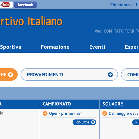
Chi siamo
L
/
Vuoi COMITATO TERRITO
 Sportiva
Formazione
Eventi
Esper
CHE
PROVVEDIMENTI
COMU
À
CAMPIONATO
SQUADRE
io
Open - primav - a7
Osl muggio osl 
RIMUOVI
R