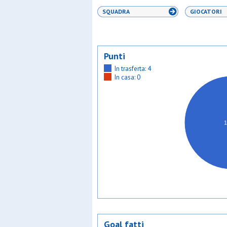
SQUADRA
GIOCATORI
Punti
In trasferta: 4
In casa: 0
Goal fatti