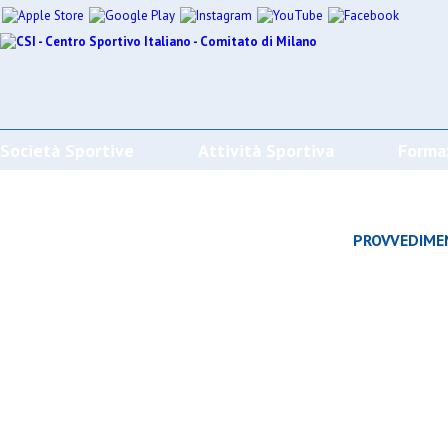
Società Sportive
Attività Sportiva
Forma
CALENDARI/RISULTATI/CLASSIFICHE
PROVVEDIME
Effettua la ricerca
SPORT
SOCIETÀ
CAMP