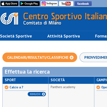
Società Sportive
Attività Sportiva
Forma
CALENDARI/RISULTATI/CLASSIFICHE
PROVVEDIME
Effettua la ricerca
SPORT
SOCIETÀ
CAMP
Panthers academy
Calcio a 7
Open
RIMUOVI