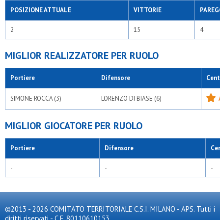
POSIZIONE ATTUALE
VITTORIE
PAREG
2
15
4
MIGLIOR REALIZZATORE PER RUOLO
Portiere
Difensore
Cent
SIMONE ROCCA (3)
LORENZO DI BIASE (6)
MIGLIOR GIOCATORE PER RUOLO
Portiere
Difensore
Ce
-
-
-
©2013 - 2026 COMITATO TERRITORIALE C.S.I. MILANO - APS. Tutti i
diritti riservati - C.F. 80110610153