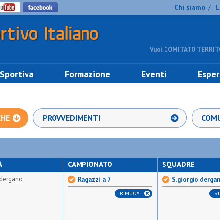
Chi siamo
L
/
Vuoi COMITATO TERRITO
 Sportiva
Formazione
Eventi
Esper
CHE
PROVVEDIMENTI
COMU
À
CAMPIONATO
SQUADRE
 dergano
Ragazzi a 7
S.giorgio derga
RIMUOVI
R