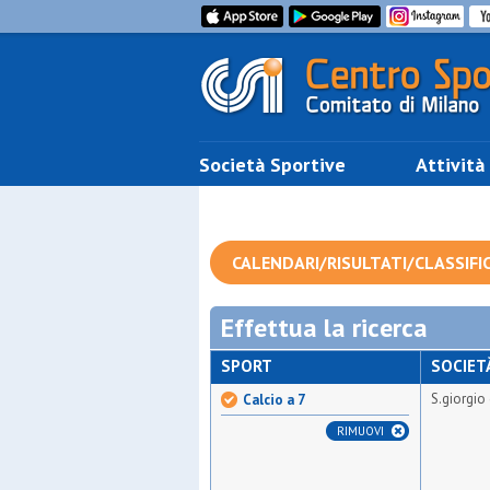
Società Sportive
Attività
CALENDARI/RISULTATI/CLASSIFI
Effettua la ricerca
SPORT
SOCIET
S.giorgio
Calcio a 7
RIMUOVI