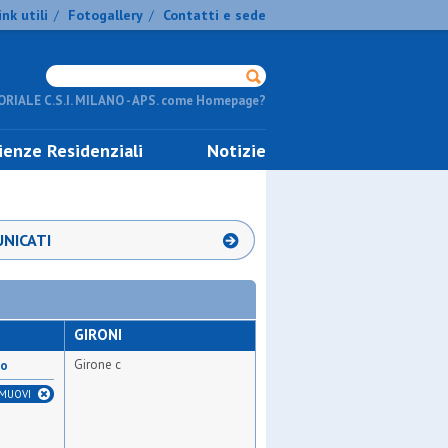
ink utili
Fotogallery
Contatti e sede
/
/
RIALE C.S.I. MILANO - APS. come Homepage?
ienze Residenziali
Notizie
NICATI
GIRONI
Girone c
no
IMUOVI