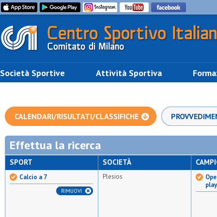
Società Sportive
Attività Sportiva
Forma
CALENDARI/RISULTATI/CLASSIFICHE
PROVVEDIME
Effettua la ricerca
SPORT
SOCIETÀ
CAMP
Plesios
Calcio a 7
Open
pla
RIMUOVI