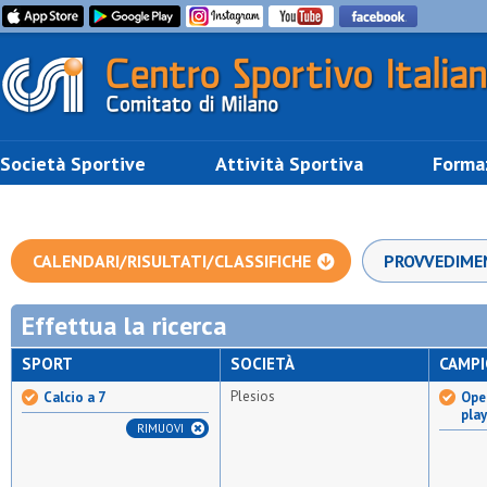
Società Sportive
Attività Sportiva
Forma
CALENDARI/RISULTATI/CLASSIFICHE
PROVVEDIME
Effettua la ricerca
SPORT
SOCIETÀ
CAMP
Plesios
Calcio a 7
Open
pla
RIMUOVI