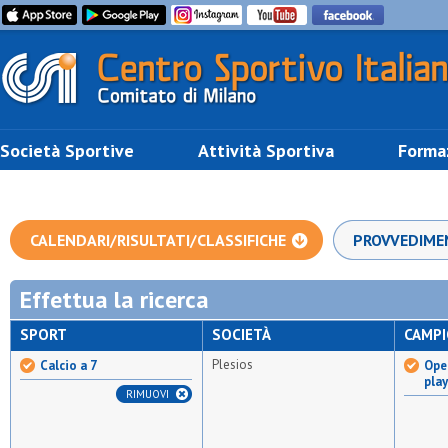
Società Sportive
Attività Sportiva
Forma
CALENDARI/RISULTATI/CLASSIFICHE
PROVVEDIME
Effettua la ricerca
SPORT
SOCIETÀ
CAMP
Plesios
Calcio a 7
Open
pla
RIMUOVI