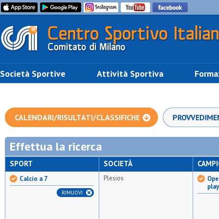
Società Sportive
Attività Sportiva
Forma
CALENDARI/RISULTATI/CLASSIFICHE
PROVVEDIME
Effettua la ricerca
SPORT
SOCIETÀ
CAMP
Plesios
Calcio a 7
Open
pla
RIMUOVI