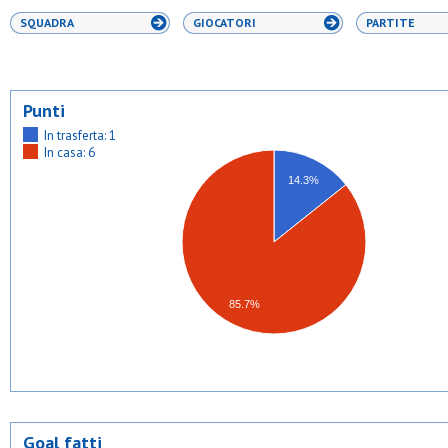
SQUADRA
GIOCATORI
PARTITE
Punti
In trasferta: 1
In casa: 6
14.3%
85.7%
Goal fatti