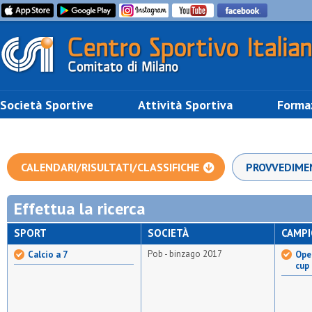
Società Sportive
Attività Sportiva
Forma
CALENDARI/RISULTATI/CLASSIFICHE
PROVVEDIME
Effettua la ricerca
SPORT
SOCIETÀ
CAMP
Pob - binzago 2017
Calcio a 7
Open
cup