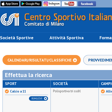
Società Sportive
Attività Sportiva
Forma
CALENDARI/RISULTATI/CLASSIFICHE
PROVVEDIME
Effettua la ricerca
SPORT
SOCIETÀ
CAMP
Polisportiva tri ssdrl
Calcio a 11
Alli
RIMUOVI