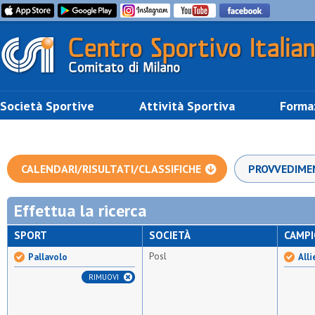
Società Sportive
Attività Sportiva
Forma
CALENDARI/RISULTATI/CLASSIFICHE
PROVVEDIME
Effettua la ricerca
SPORT
SOCIETÀ
CAMP
Posl
Pallavolo
Alli
RIMUOVI