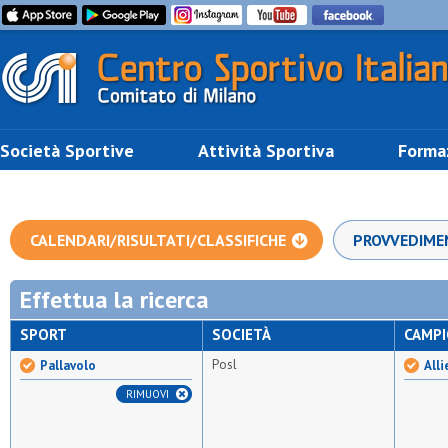
Società Sportive
Attività Sportiva
Forma
CALENDARI/RISULTATI/CLASSIFICHE
PROVVEDIME
Effettua la ricerca
SPORT
SOCIETÀ
CAMP
Posl
Pallavolo
Alli
RIMUOVI