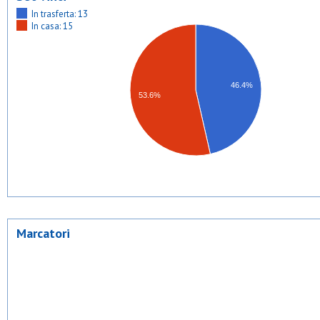
In trasferta: 13
In casa: 15
46.4%
53.6%
Marcatori