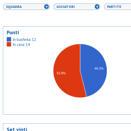
SQUADRA
GIOCATORI
PARTITE
Punti
In trasferta: 12
In casa: 14
46.2%
53.8%
Set vinti