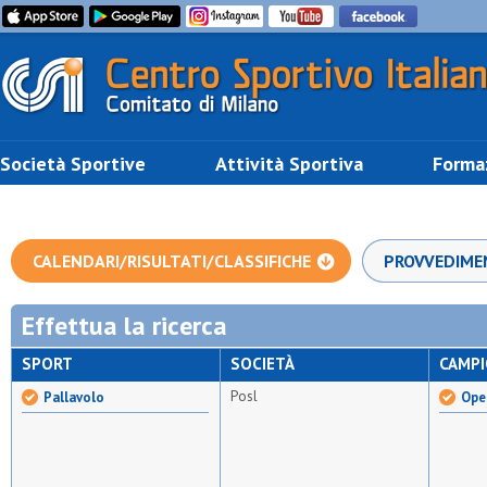
Società Sportive
Attività Sportiva
Forma
CALENDARI/RISULTATI/CLASSIFICHE
PROVVEDIME
Effettua la ricerca
SPORT
SOCIETÀ
CAMP
Posl
Pallavolo
Ope