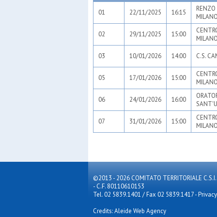
RENZO 
01
22/11/2025
16:15
MILANO
CENTRO
02
29/11/2025
15:00
MILANO
03
10/01/2026
14:00
C.S. CA
CENTRO
05
17/01/2026
15:00
MILANO
ORATOR
06
24/01/2026
16:00
SANT'U
CENTRO
07
31/01/2026
15:00
MILANO
©2013 - 2026 COMITATO TERRITORIALE C.S.I. MILA
- C.F. 80110610153
Tel. 02 5839.1401 / Fax 02 5839.1417
-
Privacy
Credits: Aleide Web Agency