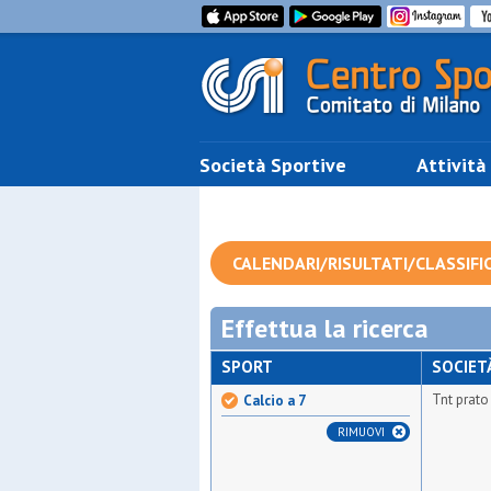
Società Sportive
Attività
CALENDARI/RISULTATI/CLASSIFI
Effettua la ricerca
SPORT
SOCIET
Tnt prato
Calcio a 7
RIMUOVI