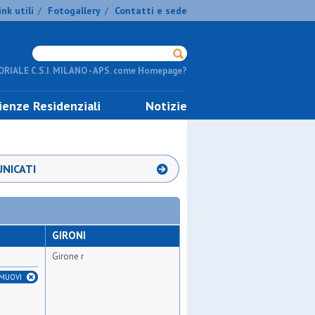
ink utili
Fotogallery
Contatti e sede
/
/
RIALE C.S.I. MILANO - APS. come Homepage?
ienze Residenziali
Notizie
NICATI
GIRONI
Girone r
IMUOVI