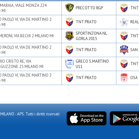
MARAIA, VIALE MONZA 224
PRECOTTO RGP
TNT
 MI
 PAOLO VI, VIA DE MARTINO 2
TNT PRATO
REAL
 MI
SPORTINZONA NL
MERONI, VIA BECHI 2 MILANO MI
TNT
GORLA 2015
 PAOLO VI, VIA DE MARTINO 2
TNT PRATO
SAN
 MI
IO CRISTO RE, VIA
GRECO S.MARTINO
TNT
GUZZONE 25 MILANO MI
U11
 PAOLO VI, VIA DE MARTINO 2
TNT PRATO
OSA
 MI
NO - APS. Tutti i diritti riservati