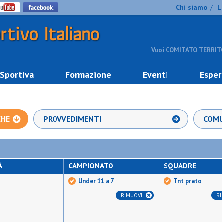
Chi siamo
L
/
Vuoi COMITATO TERRITO
 Sportiva
Formazione
Eventi
Esper
CHE
PROVVEDIMENTI
COMU
À
CAMPIONATO
SQUADRE
Under 11 a 7
Tnt prato
RIMUOVI
R