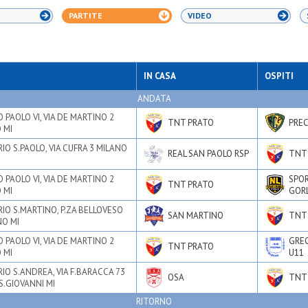
PARTITE
VIDEO
IN CASA
OSPITI
ANDATA
 PAOLO VI, VIA DE MARTINO 2
TNT PRATO
PRE
 MI
IO S.PAOLO, VIA CUFRA 3 MILANO
REAL SAN PAOLO RSP
TNT
 PAOLO VI, VIA DE MARTINO 2
SPO
TNT PRATO
 MI
GORL
IO S.MARTINO, P.ZA BELLOVESO
SAN MARTINO
TNT
NO MI
 PAOLO VI, VIA DE MARTINO 2
GRE
TNT PRATO
 MI
U11
IO S.ANDREA, VIA F.BARACCA 73
OSA
TNT
S.GIOVANNI MI
RITORNO