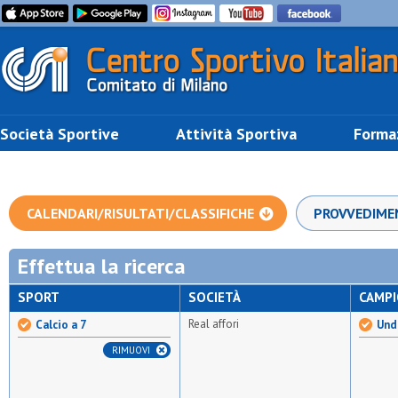
Società Sportive
Attività Sportiva
Forma
CALENDARI/RISULTATI/CLASSIFICHE
PROVVEDIME
Effettua la ricerca
SPORT
SOCIETÀ
CAMP
Real affori
Calcio a 7
Unde
RIMUOVI