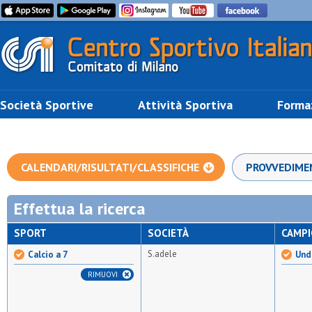
Società Sportive
Attività Sportiva
Forma
CALENDARI/RISULTATI/CLASSIFICHE
PROVVEDIME
Effettua la ricerca
SPORT
SOCIETÀ
CAMP
S.adele
Calcio a 7
Unde
RIMUOVI