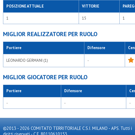
POSIZIONE ATTUALE
VITTORIE
PAREG
1
15
1
MIGLIOR REALIZZATORE PER RUOLO
Portiere
Difensore
Cen
LEONARDO GERMANI (1)
-
MIGLIOR GIOCATORE PER RUOLO
Portiere
Difensore
Ce
-
-
-
©2013 - 2026 COMITATO TERRITORIALE C.S.I. MILANO - APS. Tutti i
diritti riservati - C.F. 80110610153