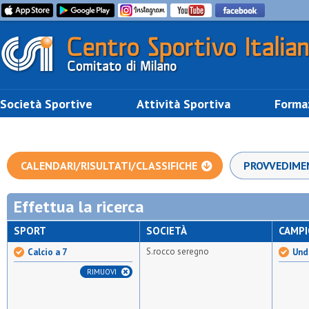
Società Sportive
Attività Sportiva
Forma
CALENDARI/RISULTATI/CLASSIFICHE
PROVVEDIME
Effettua la ricerca
SPORT
SOCIETÀ
CAMP
S.rocco seregno
Calcio a 7
Unde
RIMUOVI