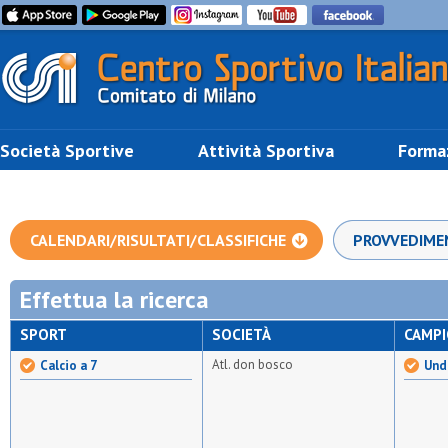
Società Sportive
Attività Sportiva
Forma
CALENDARI/RISULTATI/CLASSIFICHE
PROVVEDIME
Effettua la ricerca
SPORT
SOCIETÀ
CAMP
Atl. don bosco
Calcio a 7
Unde