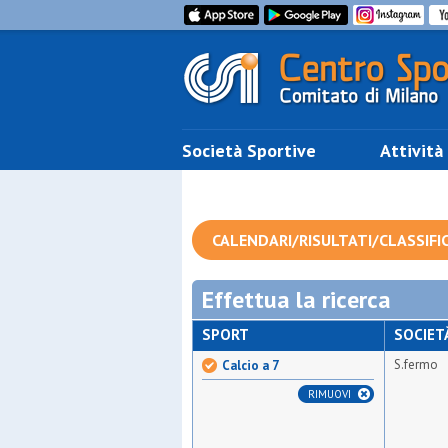
Società Sportive
Attività
CALENDARI/RISULTATI/CLASSIFI
Effettua la ricerca
SPORT
SOCIET
S.fermo
Calcio a 7
RIMUOVI