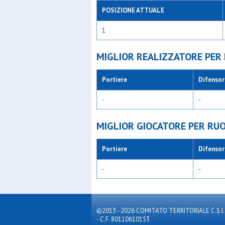
POSIZIONE ATTUALE
1
MIGLIOR REALIZZATORE PER
Portiere
Difensor
-
-
MIGLIOR GIOCATORE PER RU
Portiere
Difensor
-
-
©2013 - 2026 COMITATO TERRITORIALE C.S.I. MILA
- C.F. 80110610153