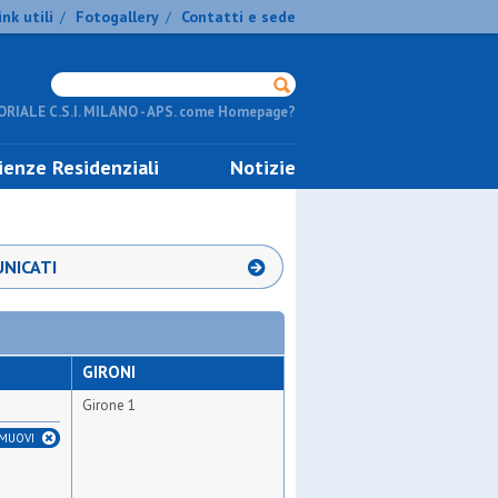
ink utili
Fotogallery
Contatti e sede
/
/
RIALE C.S.I. MILANO - APS. come Homepage?
ienze Residenziali
Notizie
NICATI
GIRONI
Girone 1
IMUOVI