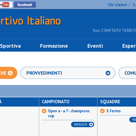
Chi siamo
L
/
Vuoi COMITATO TERRITO
 Sportiva
Formazione
Eventi
Esper
CHE
PROVVEDIMENTI
COMU
À
CAMPIONATO
SQUADRE
Open a - a 7 - champions
S.fermo
cup
R
RIMUOVI