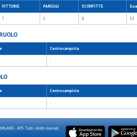
VITTORIE
PAREGGI
SCONFITTE
Goal
7
1
0
52
 RUOLO
e
Centrocampista
-
OLO
e
Centrocampista
-
NO - APS. Tutti i diritti riservati