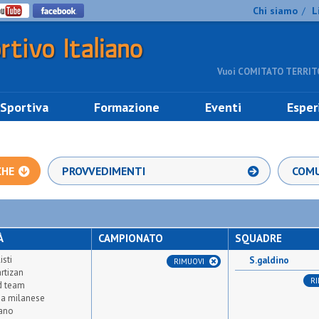
Chi siamo
L
/
Vuoi COMITATO TERRITO
 Sportiva
Formazione
Eventi
Esper
CHE
PROVVEDIMENTI
COMU
À
CAMPIONATO
SQUADRE
isti
S.galdino
RIMUOVI
rtizan
R
ed team
a milanese
iano