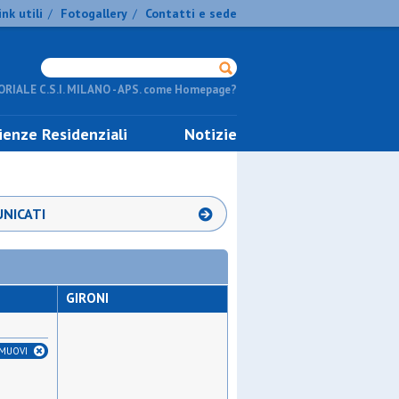
ink utili
Fotogallery
Contatti e sede
/
/
RIALE C.S.I. MILANO - APS. come Homepage?
ienze Residenziali
Notizie
NICATI
GIRONI
IMUOVI