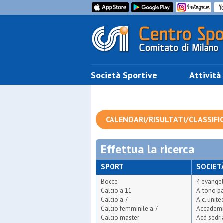
Società Sportive
Attività
CALENDARI/RISULTATI/CLASSIFI
Effettua la ricerca
SPORT
SOCIET
Bocce
4 evangel
Calcio a 11
A-tono pa
Calcio a 7
A.c. unit
Calcio femminile a 7
Accademi
Calcio master
Acd sedr