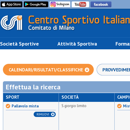
Società Sportive
Attività Sportiva
Forma
CALENDARI/RISULTATI/CLASSIFICHE
PROVVEDIME
Effettua la ricerca
SPORT
SOCIETÀ
CAMP
S.giorgio limito
Pallavolo mista
Mist
RIMUOVI